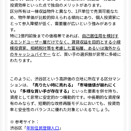
投資効率といった点で独自のメリットがあります。
区分所有は一棟収益物件と異なり、1戸単位で売買可能なた
め、物件単価が比較的抑えられる傾向にあり、個人投資家に
とって参入障壁が低く、需要層が広いという強みがありま
す。
特に1億円前後までの価格帯であれば、
自己居住用を検討す
るエンドユーザー層だけでなく、賃貸収益を目的とする小規
模投資家、相続税対策を考慮した富裕層、あるいは海外から
のキャッシュバイヤー
など、買い手の選択肢が非常に多岐に
わたります。
このように、渋谷区という高評価の立地に所在する区分マン
ションは、
「売りたい時に売れる」「市場価値が崩れにく
い」「多様な買い手が存在する」
といった要素を併せ持ち、
資産として非常に安定的かつ機動的です。中長期的な資産保
有のみならず、短期的な改修再販モデルにおいても、投資効
率と安全性のバランスに優れた対象といえるでしょう。
※ 参考サイト：
渋谷区「
年別住民登録人口
」