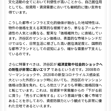
文化活動の全てにおいて利便性が高いことから、自己居住用
としても、投資用・賃貸需要においても継続的に強い支持を
得ています。
こうした都市インフラと文化的価値が融合した地域特性は、
物件の価格を支える実質的な根拠であり、単なるブームや一
過性の人気とは異なる、堅実な「価格維持力」に直結してい
ます。渋谷区のマンション価格は、表面的な市場トレンドだ
けではなく、日常生活に根ざした高い居住満足度と、国際的
な都市ブランドとしての認知により、確かな需要が下支えし
ているのです。
さらに特筆すべきは、渋谷区が
経済変動や社会的ショックへ
の耐性が非常に高いエリア
であるという点です。2008年の
リーマンショックや、2020年の新型コロナウイルス感染拡
大といった外的ショック時においても、渋谷区のマンション
価格は急落を免れ、むしろ他エリアよりも早期に価格回復へ
と転じています。これは、投資家や実需層からの「下がる前
に買う」「売らずに保有する」という意識が強く働く市場で
あることを示しており、資産防御力という観点でも非常に優
れた立地であるといえます。