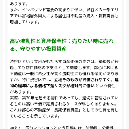
あります。
また、インバウンド需要の高まりに伴い、渋谷区の一部エリ
アでは富裕層外国人による居住用不動産の購入・賃貸需要も
増加しています。
高い流動性と資産保全性：売りたい時に売れ
る、守りやすい投資資産
渋谷区という立地がもたらす資産価値の高さは、築年数が経
過しても物件価格の下支えとして機能します。都心における
不動産は一般に希少性が高く流動性にも優れる傾向がありま
すが、特に渋谷区では、
立地そのものが評価されやすく、建
物の経年による価格下落リスクが相対的に低い
という特性
があります。
実際、築20年を超える物件であっても、適切に管理されてい
るものは高い単価で売買されるケースが珍しくありません。
これは都心の不動産が「長期保有資産」としての性質を有し
ていることを示しています。
加えて、区分マンションという形態には、流動性・分散性・