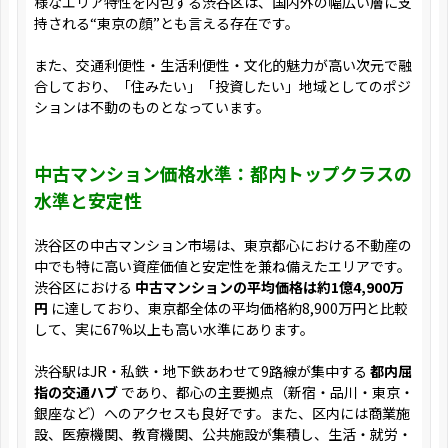
様なエリア特性を内包する渋谷区は、国内外の幅広い層に支
持される“東京の顔”とも言える存在です。
また、交通利便性・生活利便性・文化的魅力が高い次元で融
合しており、「住みたい」「投資したい」地域としてのポジ
ションは不動のものとなっています。
中古マンション価格水準：都内トップクラスの
水準と安定性
渋谷区の中古マンション市場は、東京都心における不動産の
中でも特に高い資産価値と安定性を兼ね備えたエリアです。
渋谷区における
中古マンションの平均価格は約1億4,900万
円
に達しており、東京都全体の平均価格約8,900万円と比較
して、実に67%以上も高い水準にあります。
渋谷駅はJR・私鉄・地下鉄あわせて9路線が集中する
都内屈
指の交通ハブ
であり、都心の主要拠点（新宿・品川・東京・
銀座など）へのアクセスも良好です。また、区内には商業施
設、医療機関、教育機関、公共施設が集積し、生活・就労・