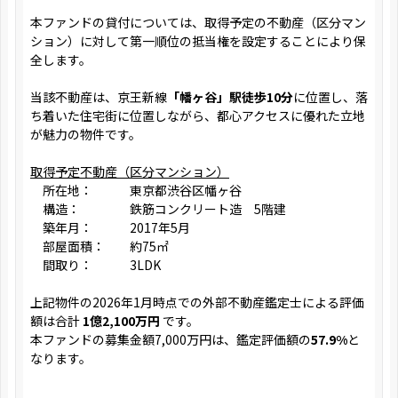
本ファンドの貸付については、取得予定の不動産（区分マン
ション）に対して第一順位の抵当権を設定することにより保
全します。
当該不動産は、京王新線
「幡ヶ谷」駅徒歩10分
に位置し、落
ち着いた住宅街に位置しながら、都心アクセスに優れた立地
が魅力の物件です。
取得予定不動産（区分マンション）
所在地： 東京都渋谷区幡ヶ谷
構造： 鉄筋コンクリート造 5階建
築年月： 2017年5月
部屋面積： 約75㎡
間取り： 3LDK
上記物件の2026年1月時点での外部不動産鑑定士による評価
額は合計
1億2,100万円
です。
本ファンドの募集金額7,000万円は、鑑定評価額の
57.9%
と
なります。