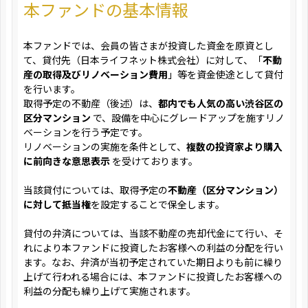
本ファンドの基本情報
本ファンドでは、会員の皆さまが投資した資金を原資とし
て、貸付先（日本ライフネット株式会社）に対して、「
不動
産の取得及びリノベーション費用
」等を資金使途として貸付
を行います。
取得予定の不動産（後述）は、
都内でも人気の高い渋谷区の
区分マンション
で、設備を中心にグレードアップを施すリノ
ベーションを行う予定です。
リノベーションの実施を条件として、
複数の投資家より購入
に前向きな意思表示
を受けております。
当該貸付については、取得予定の
不動産（区分マンション）
に対して抵当権
を設定することで保全します。
貸付の弁済については、当該不動産の売却代金にて行い、そ
れにより本ファンドに投資したお客様への利益の分配を行い
ます。なお、弁済が当初予定されていた期日よりも前に繰り
上げて行われる場合には、本ファンドに投資したお客様への
利益の分配も繰り上げて実施されます。