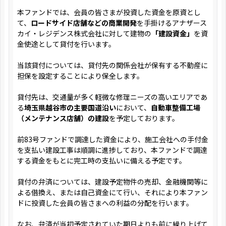
本ファンドでは、会員の皆さまが投資した資金を原資とし
て、
ロードサイド店舗などの商業開発
を手掛けるアナザース
カイ・レジデンス株式会社に対して建物の
「建設資金」
を資
金使途として貸付を行います。
当該貸付については、貸付先の関係会社が保有する不動産に
担保を設定することにより保全します。
貸付先は、交通量が多く軽微な修理ニーズの高いエリアであ
る
埼玉県越谷市の主要国道沿い
において、
自動車整備工場
（メンテナンス店舗）の建設
を予定しております。
前83号ファンドで調達した資金により、施工会社への手付金
を支払い建設工事は順調に進捗しており、本ファンドで調達
する資金をもとに完工時の支払いに備える予定です。
貸付の弁済については、建設予定物件の売却、金融機関等に
よる借換え、または自己資金にて行い、それにより本ファン
ドに投資した会員の皆さまへの利益の分配を行います。
なお、弁済が当初予定されていた期日よりも前に繰り上げて