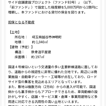
サイド店舗建設プロジェクト（ファンド83号）」（以下、
「前ファンド」）で設定した極度額を5,000万円から1億円に
増額し、本ファンドにおける貸付の保全を図ります。
担保となる不動産
【土地】
所在地： 埼玉県越谷市神明町
地積： 約 1,040㎡
【建物（予定）】
構造： 鉄骨造平屋建
床面積： 約 197㎡
国道４号線沿いという交通量の多い主要幹線道路に面してお
り、道路からの視認性に非常に優れた立地です。周辺には商
業施設・自動車ディーラー・工場等が点在しており、ロード
サイド型の集客を見込めるエリアとなっています。
また、敷地は複数方向（2方向）からの進入が可能で、国道
側からも裏手側からもアプローチできるため、車両動線の設
計がしやすく、店舗・サービス業・倉庫・事業用建物など多
用途に対応できる汎用性の高い土地といえます。