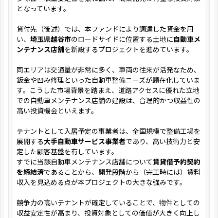
となっています。
貸付先（後述）では、本ファンドにより調達した資金を用
い、
埼玉県越谷市
のロードサイドに位置する土地に
自動車メ
ンテナンス店舗
を新設するプロジェクトを進めています。
同エリアは交通量が非常に多く、車両の往来が活発なため、
鈑金や凹み修理といった自動車整備ニーズが顕在化していま
す。こうした市場背景を踏まえ、道路アクセスに優れた立地
での自動車メンテナンス店舗の建設は、合理的かつ収益性の
高い投資機会といえます。
テナントとして入居予定の事業者は、全国規模で整備工場を
展開する
大手自動車サービス事業者
であり、高い技術力と安
定した顧客基盤を有しています。
すでに当該自動車メンテナンス店舗について
賃貸借予約契約
を締結済
であることから、開発段階から（完工時には）賃料
収入を見込める点が本プロジェクトの大きな強みです。
競争力の高いテナントが確定していることで、物件としての
収益安定性が高まり、投資対象としての価値が大きく向上し