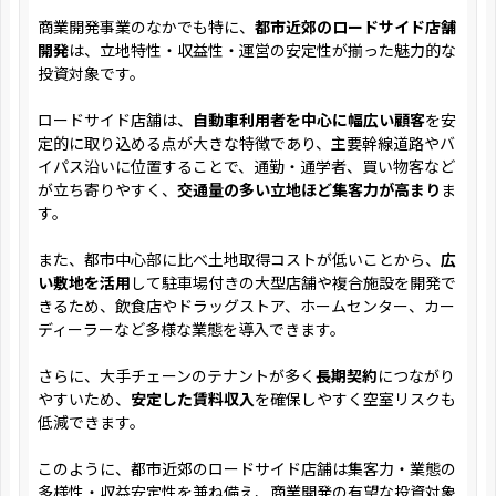
商業開発事業のなかでも特に、
都市近郊のロードサイド店舗
開発
は、立地特性・収益性・運営の安定性が揃った魅力的な
投資対象です。
ロードサイド店舗は、
自動車利用者を中心に幅広い顧客
を安
定的に取り込める点が大きな特徴であり、主要幹線道路やバ
イパス沿いに位置することで、通勤・通学者、買い物客など
が立ち寄りやすく、
交通量の多い立地ほど集客力が高まり
ま
す。
また、都市中心部に比べ土地取得コストが低いことから、
広
い敷地を活用
して駐車場付きの大型店舗や複合施設を開発で
きるため、飲食店やドラッグストア、ホームセンター、カー
ディーラーなど多様な業態を導入できます。
さらに、大手チェーンのテナントが多く
長期契約
につながり
やすいため、
安定した賃料収入
を確保しやすく空室リスクも
低減できます。
このように、都市近郊のロードサイド店舗は集客力・業態の
多様性・収益安定性を兼ね備え、商業開発の有望な投資対象