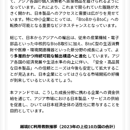
て、アジア各国の個人消費者へ直接商品を届けられるように
なっています。これにより、これまで限られていた販路が大
きく開かれ、日本製品へのアクセスと需要は広がりを見せて
います。特に中小企業にとっては、「BtoBからBtoC」への
転換が可能となる重要なビジネスチャンスとなっています。
総じて、日本からアジアへの輸出は、従来の産業機械・電子
部品といった中核的なBtoB取引に加え、BtoC型の生活消費
財や医療・環境関連機器といった新分野の成長によって、よ
り
多層的かつ持続可能な輸出構造へと進化
しています。アジ
ア各国の経済発展や生活水準の向上に伴い、「安全・高品質
な日本製品」への信頼とニーズは今後も安定して拡大するこ
とが見込まれ、日本企業にとってはさらなる市場開拓の好機
が到来しているといえるでしょう。
本ファンドでは、こうした成長分野に携わる企業への資金供
給を通じて、アジア市場における日本製品・サービスの供給
を促進し、ひいては日本経済全体の活性化に寄与することを
目的としています。