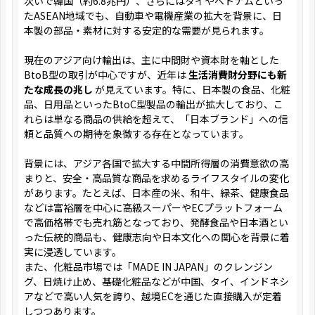
次いで韓国（約6.8兆円）、さらにはタイやベトナムといっ
たASEAN地域でも、自動車や電機産業の拡大を背景に、日
本製の部品・素材に対する安定的な需要が見られます。
現在のアジア向け輸出は、主に中間財や資本財を軸とした
BtoB型の取引が中心ですが、近年は
生活消費財分野にも新
たな成長の兆し
が見えています。特に、日本製の食品、化粧
品、日用品といったBtoC型製品の輸出が拡大しており、こ
れらは単なる商品の供給を超えて、「日本ブランド」への信
頼と品質への期待を象徴する存在となっています。
背景には、アジア各国で拡大する中間所得層の消費意欲の高
まりと、安全・高品質な商品を求めるライフスタイルの変化
があります。たとえば、日本産の米、和牛、緑茶、健康食品
などは富裕層を中心に高級スーパーやECプラットフォーム
で高価格帯でも売れ筋となっており、発酵食品や日本酒とい
った伝統的商品も、健康志向や日本文化への関心を背景に着
実に浸透しています。
また、化粧品市場では「MADE IN JAPAN」のクレンジン
グ、日焼け止め、基礎化粧品などが中国、タイ、インドネシ
アなどで高い人気を誇り、越境ECを通じた直接購入が定着
しつつあります。