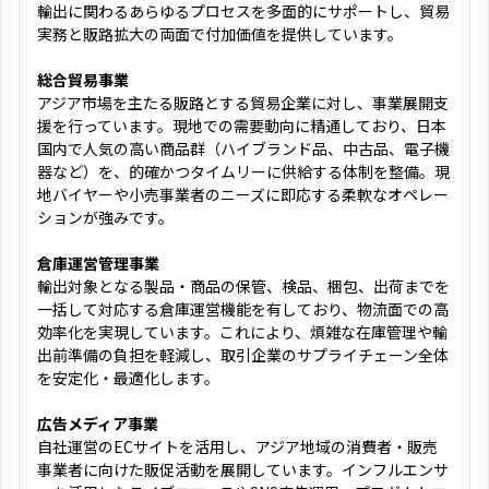
輸出に関わるあらゆるプロセスを多面的にサポートし、貿易
実務と販路拡大の両面で付加価値を提供しています。
総合貿易事業
アジア市場を主たる販路とする貿易企業に対し、事業展開支
援を行っています。現地での需要動向に精通しており、日本
国内で人気の高い商品群（ハイブランド品、中古品、電子機
器など）を、的確かつタイムリーに供給する体制を整備。現
地バイヤーや小売事業者のニーズに即応する柔軟なオペレー
ションが強みです。
倉庫運営管理事業
輸出対象となる製品・商品の保管、検品、梱包、出荷までを
一括して対応する倉庫運営機能を有しており、物流面での高
効率化を実現しています。これにより、煩雑な在庫管理や輸
出前準備の負担を軽減し、取引企業のサプライチェーン全体
を安定化・最適化します。
広告メディア事業
自社運営のECサイトを活用し、アジア地域の消費者・販売
事業者に向けた販促活動を展開しています。インフルエンサ