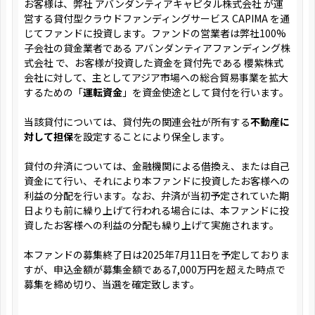
お客様は、弊社 アバンダンティアキャピタル株式会社 が運
営する貸付型クラウドファンディングサービス CAPIMA を通
じてファンドに投資します。ファンドの営業者は弊社100%
子会社の貸金業者である アバンダンティアファンディング株
式会社 で、お客様が投資した資金を貸付先である 櫻紫株式
会社に対して、主としてアジア市場への総合貿易事業を拡大
するための「
運転資金
」を資金使途として貸付を行います。
当該貸付については、貸付先の関連会社が所有する
不動産に
対して担保
を設定することにより保全します。
貸付の弁済については、金融機関による借換え、または自己
資金にて行い、それにより本ファンドに投資したお客様への
利益の分配を行います。なお、弁済が当初予定されていた期
日よりも前に繰り上げて行われる場合には、本ファンドに投
資したお客様への利益の分配も繰り上げて実施されます。
本ファンドの募集終了日は2025年7月11日を予定しておりま
すが、申込金額が募集金額である7,000万円を超えた時点で
募集を締め切り、当選を確定致します。