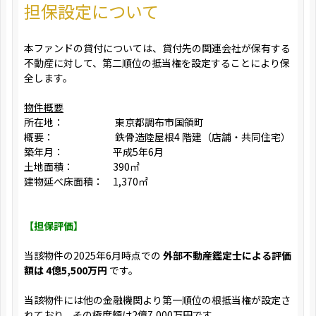
担保設定について
本ファンドの貸付については、貸付先の関連会社が保有する
不動産に対して、第二順位の抵当権を設定することにより保
全します。
物件概要
所在地： 東京都調布市国領町
概要： 鉄骨造陸屋根4 階建（店舗・共同住宅）
築年月： 平成5年6月
土地面積： 390㎡
建物延べ床面積： 1,370㎡
【担保評価】
当該物件の2025年6月時点での
外部不動産鑑定士による評価
額は 4億5,500万円
です。
当該物件には他の金融機関より第一順位の根抵当権が設定さ
れており、その極度額は2億7,000万円です。