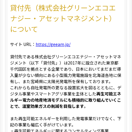
貸付先（株式会社グリーンエコエ
ナジー・アセットマネジメント）
について
サイト URL：
https://geeam.jp/
貸付先である株式会社グリーンエコエナジー・アセットマネ
ジメント（以下「貸付先」）は2017年に設立された東京都
千代田区を拠点とする企業であり、日本においてまだまだ導
入量が少ない傾向にある小型風力発電施設を北海道各地に保
有し、また宮崎県に太陽光発電所を保有しております。
これからも自社発電所の更なる設置拡大を図るとともに、デ
ジタル事業やスマートアグリ事業を主体とした
再生可能エネ
ルギー電力の地産地消モデルにも積極的に取り組んでいくこ
とで、温室効果ガスの削減を目指します
。
また再生可能エネルギーを利用した発電事業だけでなく、下
記の事業も幅広く手がけています。
・再生可能エネルギーに関するコンサルティング事業