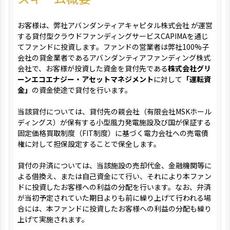
お客様は、弊社アバンダンティアキャピタル株式会社 が運営
する貸付型クラウドファンディングサービスCAPIMAを通じ
てファンドに投資します。ファンドの営業者は弊社100%子
会社の貸金業者であるアバンダンティアファンディング株式
会社で、お客様が投資した資金を貸付先である
株式会社グリ
ーンエコエナジー・アセットマネジメント
に対して
「運転資
金」
の資金使途で貸付を行います。
当該貸付については、貸付先の親会社（有限会社MSKホール
ディングス）が保有する小型風力発電施設及び国が保証する
固定価格買取制度（FIT制度）に基づく電力会社への売電債
権に対して担保設定することで保全します。
貸付の弁済については、当該施設の売却代金、金融機関等に
よる借換え、または自己資金にて行い、それにより本ファン
ドに投資したお客様への利益の分配を行います。なお、弁済
が当初予定されていた期日よりも前に繰り上げて行われる場
合には、本ファンドに投資したお客様への利益の分配も繰り
上げて実施されます。