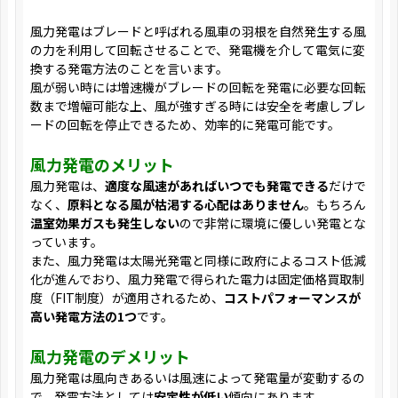
風力発電はブレードと呼ばれる風車の羽根を自然発生する風
の力を利用して回転させることで、発電機を介して電気に変
換する発電方法のことを言います。
風が弱い時には増速機がブレードの回転を発電に必要な回転
数まで増幅可能な上、風が強すぎる時には安全を考慮しブレ
ードの回転を停止できるため、効率的に発電可能です。
風力発電のメリット
風力発電は、
適度な風速があればいつでも発電できる
だけで
なく、
原料となる風が枯渇する心配はありません
。もちろん
温室効果ガスも発生しない
ので非常に環境に優しい発電とな
っています。
また、風力発電は太陽光発電と同様に政府によるコスト低減
化が進んでおり、風力発電で得られた電力は固定価格買取制
度（FIT制度）が適用されるため、
コストパフォーマンスが
高い発電方法の1つ
です。
風力発電のデメリット
風力発電は風向きあるいは風速によって発電量が変動するの
で、発電方法としては
安定性が低い
傾向にあります。