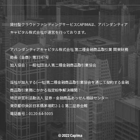
貸付型クラウドファンディングサービスCAPIMAは、アバンダンティア
キャピタル株式会社が運営を行っております。
アバンダンティアキャピタル株式会社 第二種金融商品取引業 関東財務
局長（金商）第3347号
加入協会：一般社団法人第二種金融商品取引業協会
当社が加入する(一社)第二種金融商品取引業協会を通じて契約する金融
商品取引業務にかかる指定紛争解決機関：
特定非営利活動法人 証券・金融商品あっせん相談センター
東京都中央区日本橋茅場町2-1-1 第二証券会館
電話番号：0120-64-5005
当ファンドの募集は締切ました
© 2022 Capima