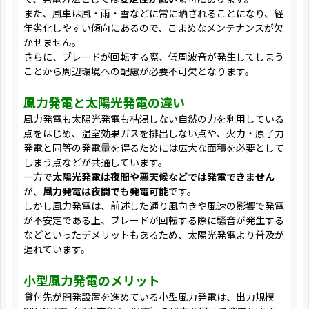
また、風車は風・雨・雪などに常に晒されることになり、経
年劣化しやすい傾向にあるので、こまめなメンテナンスが欠
かせません。
さらに、ブレードが回転する際、低周波音が発生してしまう
ことから周辺環境への配慮が必要不可欠となります。
風力発電と太陽光発電の違い
風力発電も太陽光発電も枯渇しない自然の力を利用している
点をはじめ、温室効果ガスを排出しない点や、火力・原子力
発電と同等の発電量を得るためには広大な面積を必要として
しまう点などが共通しています。
一方で
太陽光発電は夜間や悪天候などでは発電できません
が、
風力発電は夜間でも発電可能
です。
しかし風力発電は、前述した通り風向きや風速の影響で発電
が不安定である上、ブレードが回転する際に騒音が発生する
などといったデメリットもあるため、太陽光発電より普及が
遅れています。
小型風力発電のメリット
貸付先が開発設置を進めている小型風力発電は、出力規模