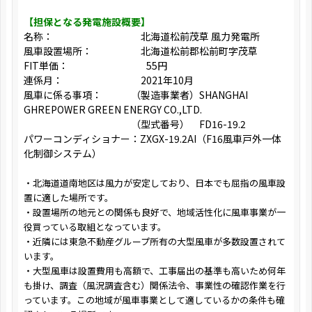
【担保となる発電施設概要】
名称： 北海道松前茂草 風力発電所
風車設置場所： 北海道松前郡松前町字茂草
FIT単価： 55円
連係月： 2021年10月
風車に係る事項： （製造事業者）SHANGHAI
GHREPOWER GREEN ENERGY CO.,LTD.
（型式番号） FD16-19.2
パワーコンディショナー：ZXGX-19.2AI（F16風車戸外一体
化制御システム）
・北海道道南地区は風力が安定しており、日本でも屈指の風車設
置に適した場所です。
・設置場所の地元との関係も良好で、地域活性化に風車事業が一
役買っている取組となっています。
・近隣には東急不動産グループ所有の大型風車が多数設置されて
います。
・大型風車は設置費用も高額で、工事届出の基準も高いため何年
も掛け、調査（風況調査含む）関係法令、事業性の確認作業を行
っています。この地域が風車事業として適しているかの条件も確