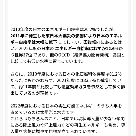
2010年度の日本のエネルギー自給率は20.2%でしたが、
2011年に発生した東日本大震災の影響により日本のエネル
ギー自給率は大幅に低下
してしまい、回復傾向にあるとは
いえ2022年度の日本の
エネルギー自給率はわずか12.6%か
つ世界37位
であり、他のOECD（経済協力開発機構）諸国と
比較しても低い水準に留まっています。
さらに、2010年度における日本の化石燃料依存度は81.2％
だったにもかかわらず、2021年度には83.2%と微増してい
て、約11年前と比較しても
温室効果ガスを依然として多く排
出している
のが現状です。
2022年度における日本の再生可能エネルギーのうち大半を
占めているのは太陽光と水力です。
これらはもちろんのこと、日本では現状導入量が少ない傾向
にある陸上風力や洋上風力などの再生エネルギーも含め、導
入量を大幅に増やす目標が立てられています。