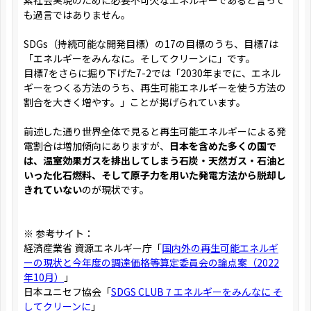
素社会実現のために必要不可欠なエネルギーであると言って
も過言ではありません。
SDGs（持続可能な開発目標）の17の目標のうち、目標7は
「エネルギーをみんなに。そしてクリーンに」です。
目標7をさらに掘り下げた7-2では「2030年までに、エネル
ギーをつくる方法のうち、再生可能エネルギーを使う方法の
割合を大きく増やす。」ことが掲げられています。
前述した通り世界全体で見ると再生可能エネルギーによる発
電割合は増加傾向にありますが、
日本を含めた多くの国で
は、温室効果ガスを排出してしまう石炭・天然ガス・石油と
いった化石燃料、そして原子力を用いた発電方法から脱却し
きれていない
のが現状です。
※ 参考サイト：
経済産業省 資源エネルギー庁「
国内外の再生可能エネルギ
ーの現状と今年度の調達価格等算定委員会の論点案（2022
年10月）
」
日本ユニセフ協会「
SDGS CLUB 7 エネルギーをみんなに そ
してクリーンに
」