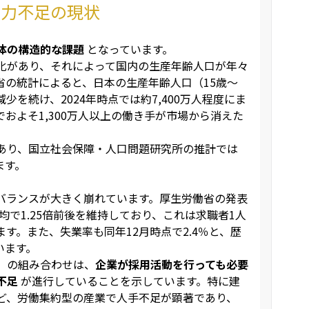
働力不足の現状
体の構造的な課題
となっています。
化があり、それによって国内の生産年齢人口が年々
省の統計によると、日本の生産年齢人口（15歳〜
に減少を続け、2024年時点では約7,400万人程度にま
およそ1,300万人以上の働き手が市場から消えた
あり、国立社会保障・人口問題研究所の推計では
ます。
バランスが大きく崩れています。厚生労働省の発表
均で1.25倍前後を維持しており、これは求職者1人
ます。また、失業率も同年12月時点で2.4％と、歴
います。
」の組み合わせは、
企業が採用活動を行っても必要
不足
が進行していることを示しています。特に建
ど、労働集約型の産業で人手不足が顕著であり、