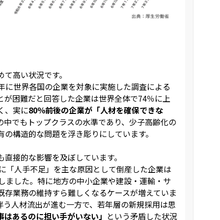
めて高い状況です。
2025年に世界各国の企業を対象に実施した調査による
とが困難だと回答した企業は世界全体で74％に上
く、実に
80％前後の企業が「人材を確保できな
の中でもトップクラスの水準であり、少子高齢化の
有の構造的な問題を浮き彫りにしています。
も直接的な影響を及ぼしています。
年に「人手不足」を主な原因として倒産した企業は
達しました。特に地方の中小企業や建設・運輸・サ
既存業務の維持すら難しくなるケースが増えていま
伴う人材流出が進む一方で、若年層の新規採用は思
事はあるのに担い手がいない」
という矛盾した状況