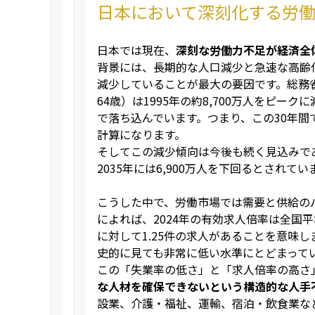
日本において深刻化する労
日本では現在、
深刻な労働力不足が経済全
背景には、長期的な人口減少と急速な高齢
減少していることが最大の要因です。総務
64歳）は1995年の約8,700万人をピーク
で落ち込んでいます。つまり、この30年間で
計算になります。
そしてこの減少傾向は今後も続く見込みで
2035年には6,900万人を下回るとされてい
こうした中で、労働市場では需要と供給の
によれば、2024年の有効求人倍率は全国平
に対して1.25件の求人があることを意味し
史的に見ても非常に低い水準にとどまって
この「失業率の低さ」と「求人倍率の高さ
な人材を確保できないという構造的な人手
設業、介護・福祉、運輸、宿泊・飲食業な