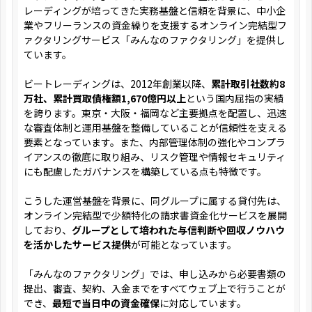
レーディングが培ってきた実務基盤と信頼を背景に、中小企
業やフリーランスの資金繰りを支援するオンライン完結型フ
ァクタリングサービス「みんなのファクタリング」を提供し
ています。
ビートレーディングは、2012年創業以降、
累計取引社数約8
万社、累計買取債権額1,670億円以上
という国内屈指の実績
を誇ります。東京・大阪・福岡など主要拠点を配置し、迅速
な審査体制と運用基盤を整備していることが信頼性を支える
要素となっています。また、内部管理体制の強化やコンプラ
イアンスの徹底に取り組み、リスク管理や情報セキュリティ
にも配慮したガバナンスを構築している点も特徴です。
こうした運営基盤を背景に、同グループに属する貸付先は、
オンライン完結型で少額特化の請求書資金化サービスを展開
しており、
グループとして培われた与信判断や回収ノウハウ
を活かしたサービス提供
が可能となっています。
「みんなのファクタリング」では、申し込みから必要書類の
提出、審査、契約、入金までをすべてウェブ上で行うことが
でき、
最短で当日中の資金確保
に対応しています。