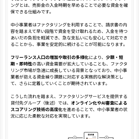
ングとは、売掛金の入金時期を早めることで必要な資金を確
保できる仕組みです。
中小事業者はファクタリングを利用することで、請求書の内
容を踏まえて早い段階で資金を受け取れるため、入金を待つ
あいだの負担を軽減でき、急な支払いにも安心して対応でき
ることから、事業を安定的に続けることが可能になります。
フリーランス人口の増加や取引の多様化
により、
少額・短
期・即時性
の高い資金需要が拡大していることも、ファクタ
リング市場が急速に成長している背景となっており、中小事
業者が抱える資金繰り課題に対応する実務的な解決策とし
て、さらに定着していくことが期待されています。
こうした流れを踏まえ、ファクタリングサービスを提供する
貸付先グループ（後述）では、
オンライン化やAI審査による
スコアリング技術の高度化
を進めることで、中小事業者の状
況に応じた柔軟な対応を実現しています。