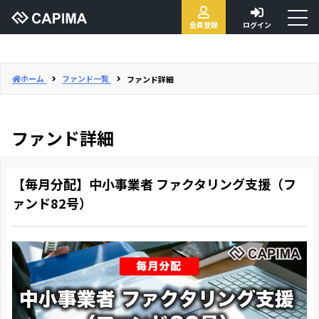
toggl
会員登録
ログイン
naviga
ホーム
ファンド一覧
ファンド詳細
ファンド詳細
【毎月分配】中小事業者 ファクタリング支援（フ
ァンド82号）