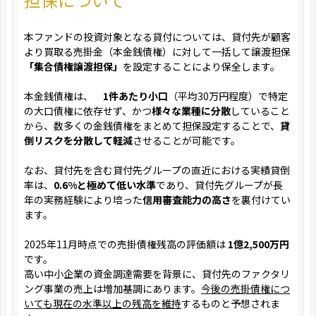
本ファンドの投資対象となる貸付については、貸付先が顧客
より買取る売掛金（本金銭債権）に対して一括して譲渡担保
「集合債権譲渡担保」
を設定することにより保全します。
本金銭債権は、
1件あたり小口
（平均30万円程度）で特定
の大口債権に依存せず、かつ
様々な業種に分散
していること
から、数多くの金銭債権をまとめて担保設定することで、
貸
倒リスクを分散して軽減
させることが可能です。
なお、貸付先を含む貸付先グループの直近における実績貸倒
率は、
0.6%と極めて低い水準
であり、貸付先グループが長
年の実務経験により培った
信用審査能力の高さ
を裏付けてい
ます。
2025年11月時点での売掛債権残高の評価額は
1億2,500万円
です。
高い中小企業の資金調達需要を背景に、貸付先のファクタリ
ング事業の売上は増加基調にあります。
今後の売掛債権につ
いても現在の水準以上の残高を維持
するものと予想されま