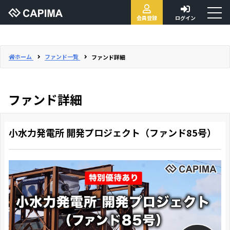
toggl
会員登録
ログイン
naviga
ホーム
ファンド一覧
ファンド詳細
ファンド詳細
小水力発電所 開発プロジェクト（ファンド85号）