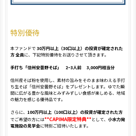
特別優待
本ファンドで
30万円以上（30口以上）の投資が確定された
方 全員
に、下記特別優待をお送りさせて頂きます。
手打ち「信州安曇野そば」 2~3人前 3,000円相当分
信州産そば粉を使用し、素材の旨みをそのまま味わえる手打
ち生そば「信州安曇野そば」をプレゼントします。ゆでた瞬
間に広がる豊かな風味とみずみずしい食感が楽しめる、地域
の魅力を感じる優待品です。
さらに、
100万円以上（100口以上）の投資が確定された方
**CAPIMA限定特典**
でご希望の方には
として、
小水力発
電施設の見学会
に特別ご招待いたします。