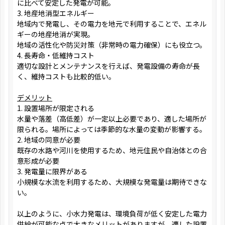
に比べて安定した発電が可能。
3. 地産地消型エネルギー
地域内で発電し、その電力を地元で利用することで、エネル
ギーの地産地消が実現。
地域の活性化や防災対策（非常時の電力確保）にも役立つ。
4. 長寿命・低維持コスト
適切な設計とメンテナンスを行えば、発電設備の寿命が長
く、維持コストも比較的低い。
デメリット
1. 設置場所が限定される
水量や落差（高低差）が一定以上必要であり、適した場所が
限られる。場所によっては季節的な水量の変動が影響する。
2. 地域の同意が必要
既存の水路や河川を使用するため、地元住民や自治体との合
意形成が必要
3. 発電量に限界がある
小規模な水流を利用するため、大規模な発電量は期待できな
い。
以上のように、小水力発電は、環境負荷が低く安定した電力
供給が可能な点で大きなメリットがありますが、適した設置