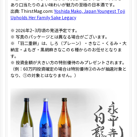
あり口当たりのよい味わいが魅力の至極の日本酒です。
出典: ThirstMag.com:
Yoshida Mako, Japan Youngest Toji
Upholds Her Family Sake Legacy
※ 2026年2~3月頃の発送予定です。
※ 写真のパッケージとは異なる場合がございます。
※ 「羽二重餅」は、しろ（プレーン）・きなこ・くるみ・大
納言・よもぎ・黒胡麻きなこの６種からのお任せとなりま
す。
※ 投資金額が大きい方の特別優待のみプレゼントされます。
（例：60万円投資確定の場合は特別優待②のみが抽選対象と
なり、①の対象とはなりません。）