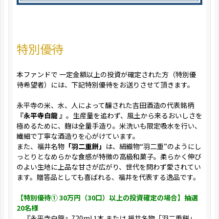
特別優待
本ファンドで 一定金額以上の投資が確定された方（特別優
待希望者）には、下記特別優待をお送りさせて頂きます。
永平寺の米、水、人によって醸された吉田酒造の代表銘柄
『永平寺白龍 』
。生産量を追わず、風土から来るおいしさを
極めるために、麹は全量手造り。米洗いも限定吸水を行い、
繊細で丁寧な酒造りを心がけています。
また、福井名物
「羽二重餅」
は、絹織物“羽二重”のようにし
っとりとなめらかな食感が特徴の高級和菓子。柔らかく伸び
のよい生地に上品な甘さが広がり、世代を問わず愛されてい
ます。贈答品としても喜ばれる、福井を代表する逸品です。
【特別優待① 30万円（30口）以上の投資確定の場合】抽選
20名様
『永平寺白龍』720ml 1本 または 福井名物「羽二重餅」