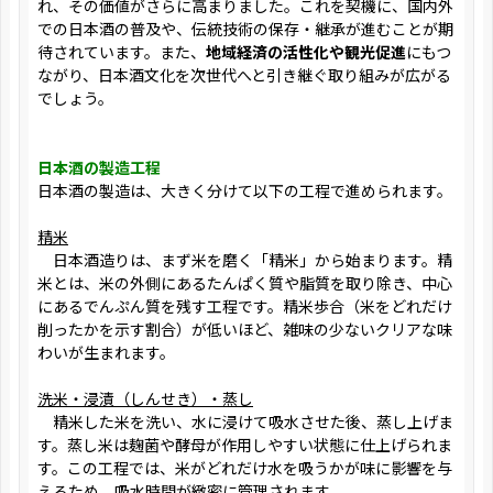
れ、その価値がさらに高まりました。これを契機に、国内外
での日本酒の普及や、伝統技術の保存・継承が進むことが期
待されています。また、
地域経済の活性化や観光促進
にもつ
ながり、日本酒文化を次世代へと引き継ぐ取り組みが広がる
でしょう。
日本酒の製造工程
日本酒の製造は、大きく分けて以下の工程で進められます。
精米
日本酒造りは、まず米を磨く「精米」から始まります。精
米とは、米の外側にあるたんぱく質や脂質を取り除き、中心
にあるでんぷん質を残す工程です。精米歩合（米をどれだけ
削ったかを示す割合）が低いほど、雑味の少ないクリアな味
わいが生まれます。
洗米・浸漬（しんせき）・蒸し
精米した米を洗い、水に浸けて吸水させた後、蒸し上げま
す。蒸し米は麹菌や酵母が作用しやすい状態に仕上げられま
す。この工程では、米がどれだけ水を吸うかが味に影響を与
えるため、吸水時間が緻密に管理されます。