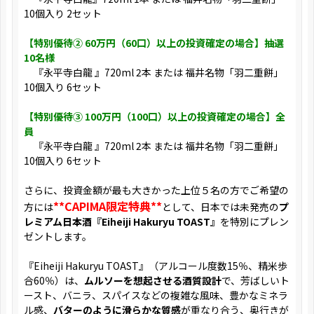
10個入り 2セット
【特別優待② 60万円（60口）以上の投資確定の場合】抽選
10名様
『永平寺白龍 』720ml 2本 または 福井名物「羽二重餅」
10個入り 6セット
【特別優待③ 100万円（100口）以上の投資確定の場合】全
員
『永平寺白龍 』720ml 2本 または 福井名物「羽二重餅」
10個入り 6セット
さらに、投資金額が最も大きかった上位５名の方でご希望の
**CAPIMA限定特典**
方には
として、日本では未発売の
プ
レミアム日本酒『Eiheiji Hakuryu TOAST』
を特別にプレン
ゼントします。
『Eiheiji Hakuryu TOAST』（アルコール度数15％、精米歩
合60％）は、
ムルソーを想起させる酒質設計
で、芳ばしいト
ースト、バニラ、スパイスなどの複雑な風味、豊かなミネラ
ル感、
バターのように滑らかな質感
が重なり合う、奥行きが