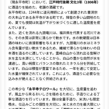
（現永平寺町）において、
江戸時代後期 文化3年（1806年）
に酒造りを始めた、老舗の酒蔵です。
永平寺町は、1244年に道元禅師によって創建された曹洞宗
の大本山である永平寺がある町です。降雪の多い山間地のた
め、夏でも夜間は気温が下がり米づくりに適した温度差を産
んでいます。
また、近くを流れる九頭竜川は、福井県を代表する河川であ
り、その水質は非常に清らかで軟水です。水の軟硬度は日本
酒の味わいに直接影響を与えますが、九頭竜川の水はミネラ
ル含有量が低い軟水であるため、繊細で滑らかな味わいの日
本酒を造るのに適しています。霊峰白山から流れ出る雪解け
水を主な水源としていることから、白山の豊かな自然が水を
濾過し、高い純度とバランスの取れたミネラル分を供給して
います。白山は積雪が豊富であるため、一年を通じて安定し
た水量が確保されています。これにより、酒造りに必要な仕
込み水が絶えることなく供給されます。
この希少な
「永平寺テロワール」
を大切に、生産量を追わ
ず、風土から来るおいしさを極めるために、手造りによる丁
寧な酒造りを行っています。麹は全量手造り、米洗いも限定
吸水、仕込みごとの個性を大切に、米と水の力を最大限にい