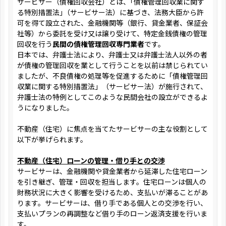
サービサー（債権回収会社）とは、｢債権管理回収業に関す
る特別措置法｣（サービサー法）に基づき、法務大臣から許
可を得て設立された、金融機関等（銀行、貸金業者、保証会
社等）から委託を受け又は譲り受けて、特定金銭債権の管理
回収を行う
民間の債権管理回収専門業者
です。
日本では、弁護士法により、弁護士又は弁護士法人以外の者
が債権の管理回収を業として行うことを以前は禁じられてい
ましたが、不良債権の処理等を促進するために「債権管理回
収業に関する特別措置法」（サービサー法）が施行されて、
弁護士法の特例としてこのような民間会社の設立ができるよ
うになりました。
不動産（住宅）に焦点を当てたサービサーの主な役割として
以下が挙げられます。
不動産（住宅）ローンの管理・借り手との交渉
サービサーは、金融機関や貸金業者から延滞した住宅ローン
を引き継ぎ、管理・回収を担当します。住宅ローンは個人の
財務状況に大きく影響を受けるため、支払いが滞ることがあ
ります。サービサーは、借り手である個人との交渉を行い、
支払いプランの再調整など借り手のローン返済支援を行いま
す。