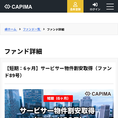
toggl
会員登録
ログイン
naviga
ホーム
ファンド一覧
ファンド詳細
ファンド詳細
【短期：6ヶ月】サービサー物件割安取得（ファン
ド89号）