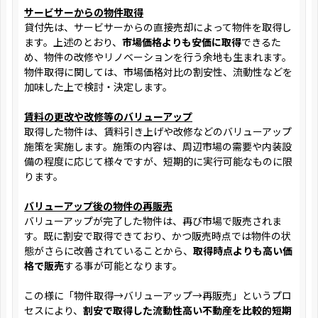
サービサーからの物件取得
貸付先は、サービサーからの直接売却によって物件を取得し
ます。上述のとおり、
市場価格よりも安価に取得
できるた
め、物件の改修やリノベーションを行う余地も生まれます。
物件取得に関しては、市場価格対比の割安性、流動性などを
加味した上で検討・決定します。
賃料の更改や改修等のバリューアップ
取得した物件は、賃料引き上げや改修などのバリューアップ
施策を実施します。施策の内容は、周辺市場の需要や内装設
備の程度に応じて様々ですが、短期的に実行可能なものに限
ります。
バリューアップ後の物件の再販売
バリューアップが完了した物件は、再び市場で販売されま
す。既に割安で取得できており、かつ販売時点では物件の状
態がさらに改善されていることから、
取得時点よりも高い価
格で販売
する事が可能となります。
この様に「物件取得→バリューアップ→再販売」というプロ
セスにより、
割安で取得した流動性高い不動産を比較的短期